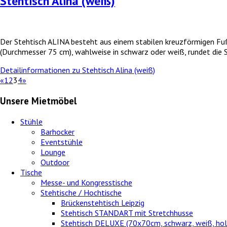
Stehtisch Alina (weiß)
Der Stehtisch ALINA besteht aus einem stabilen kreuzförmigen Fuß
(Durchmesser 75 cm), wahlweise in schwarz oder weiß, rundet die 
Detailinformationen zu Stehtisch Alina (weiß)
«
1
2
3
4
»
Unsere Mietmöbel
Stühle
Barhocker
Eventstühle
Lounge
Outdoor
Tische
Messe- und Kongresstische
Stehtische / Hochtische
Brückenstehtisch Leipzig
Stehtisch STANDART mit Stretchhusse
Stehtisch DELUXE (70x70cm, schwarz, weiß, hol